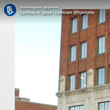
Scientologister @hjemme
LeeRoy er glad i centrum @hjemme